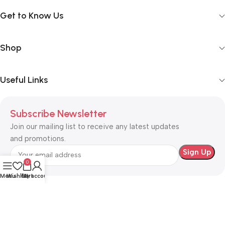
Get to Know Us
Shop
Useful Links
Subscribe Newsletter
Join our mailing list to receive any latest updates
and promotions.
0
Menu
Wishlist
Cart
My account
Safety Payments