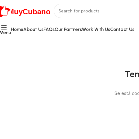
MuyCubano
Home
About Us
FAQs
Our Partners
Work With Us
Contact Us
Menu
Ten
Se está coc