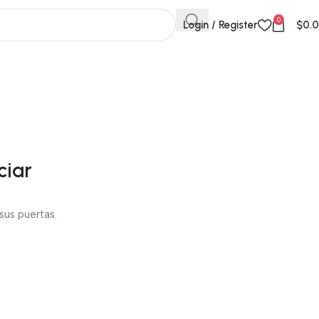
0
Login / Register
$
0.
ciar
sus puertas.