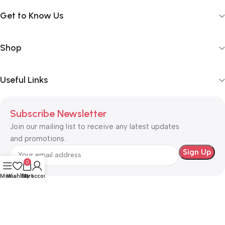
Get to Know Us
Shop
Useful Links
Subscribe Newsletter
Join our mailing list to receive any latest updates
and promotions.
0
Menu
Wishlist
Cart
My account
Safety Payments