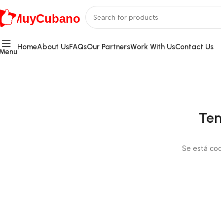
MuyCubano
Home
About Us
FAQs
Our Partners
Work With Us
Contact Us
Menu
Ten
Se está coc