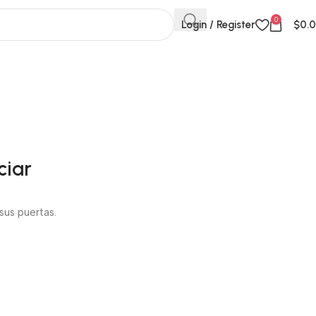
0
Login / Register
$
0.
ciar
sus puertas.