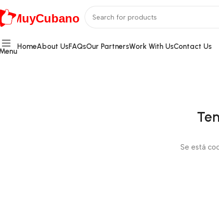
MuyCubano
Home
About Us
FAQs
Our Partners
Work With Us
Contact Us
Menu
Ten
Se está coc