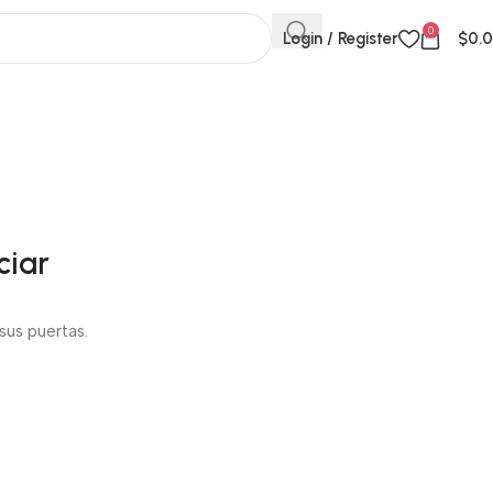
0
Login / Register
$
0.
ciar
sus puertas.