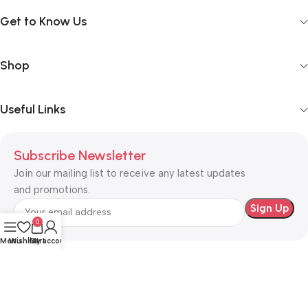
Get to Know Us
Shop
Useful Links
Subscribe Newsletter
Join our mailing list to receive any latest updates
and promotions.
0
Menu
Wishlist
Cart
My account
Safety Payments