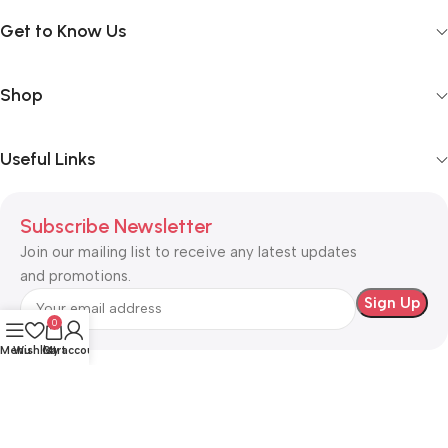
Get to Know Us
Shop
Useful Links
Subscribe Newsletter
Join our mailing list to receive any latest updates
and promotions.
0
Menu
Wishlist
Cart
My account
Safety Payments